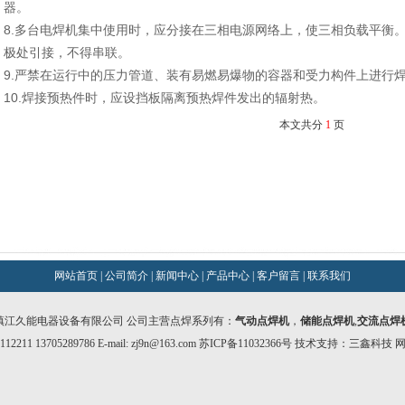
器。
8.多台电焊机集中使用时，应分接在三相电源网络上，使三相负载平衡
极处引接，不得串联。
9.严禁在运行中的压力管道、装有易燃易爆物的容器和受力构件上进行
10.焊接预热件时，应设挡板隔离预热焊件发出的辐射热。
本文共分
1
页
网站首页
|
公司简介
|
新闻中心
|
产品中心
|
客户留言
|
联系我们
镇江久能电器设备有限公司 公司主营点焊系列有：
气动点焊机
，
储能点焊机
,
交流点焊
211 13705289786 E-mail:
zj9n@163.com
苏ICP备11032366号
技术支持：
三鑫科技
网