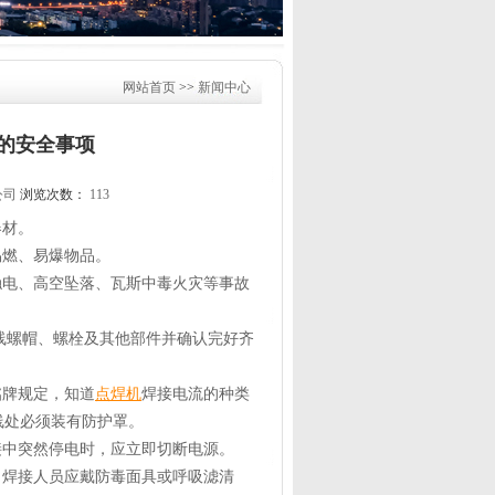
网站首页
>>
新闻中心
的安全事项
公司
浏览次数：
113
器材。
易燃、易爆物品。
触电、高空坠落、瓦斯中毒火灾等事故
接线螺帽、螺栓及其他部件并确认完好齐
铭牌规定，知道
点焊机
焊接电流的种类
线处必须装有防护罩。
接中突然停电时，应立即切断电源。
，焊接人员应戴防毒面具或呼吸滤清