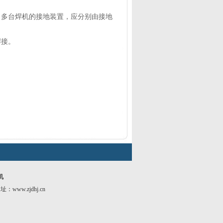
。多台焊机的接地装置，应分别由接地
焊接。
机
址：
www.zjdhj.cn