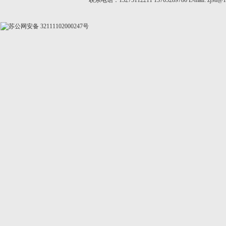
联系电话：13275112211 13705289786 E-mail:
zj9n@1
苏公网安备 32111102000247号