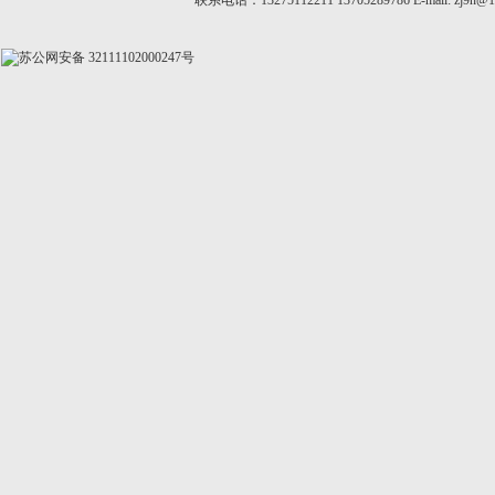
联系电话：13275112211 13705289786 E-mail:
zj9n@1
苏公网安备 32111102000247号