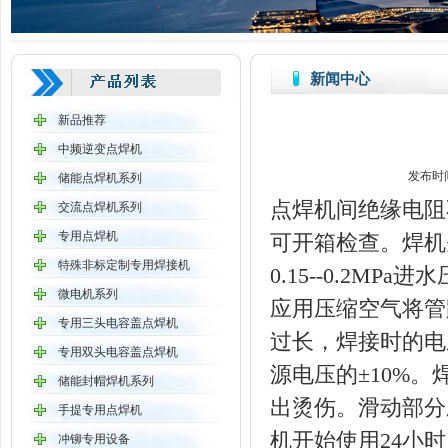
新闻中心
新品推荐
中频逆变点焊机
发布时
储能点焊机系列
点焊机间绝缘电阻
交流点焊机系列
专用点焊机
可开箱检查。焊机
特殊非标定制专用焊接机
0.15--0.2M
微电机系列
应用压缩空气将
专用三头电容盖点焊机
过长，焊接时的电
专用双头电容盖点焊机
源电压的±10%
储能封帽焊机系列
出烫伤。滑动部分
手提专用点焊机
机开始使用24小
冲铆专用设备